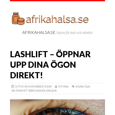
AFRIKAHALSA.SE
Sajten för kost och skönhet
LASHLIFT – ÖPPNAR
UPP DINA ÖGON
DIREKT!
17TH NOVEMBER 2019
STINA
VANLIGA
SKÖNHETSBEHANDLINGAR