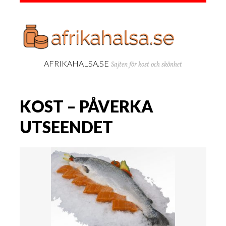
AFRIKAHALSA.SE
Sajten för kost och skönhet
KOST – PÅVERKA
UTSEENDET