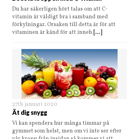
Du har säkerligen hört talas om att C-
vitamin är väldigt bra i samband med
förkylningar. Orsaken till detta är för att
vitaminen är känd för att inneh
[...]
27th januari 2020
Ät dig snygg
Vi kan spendera hur många timmar på
gymmet som helst, men om vi inte ser efter
vår kropp från insidan så kommer vi att