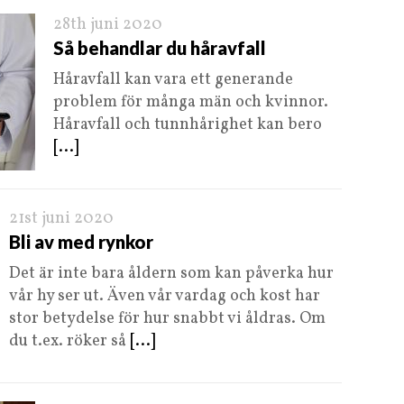
28th juni 2020
Så behandlar du håravfall
Håravfall kan vara ett generande
problem för många män och kvinnor.
Håravfall och tunnhårighet kan bero
[...]
21st juni 2020
Bli av med rynkor
Det är inte bara åldern som kan påverka hur
vår hy ser ut. Även vår vardag och kost har
stor betydelse för hur snabbt vi åldras. Om
du t.ex. röker så
[...]